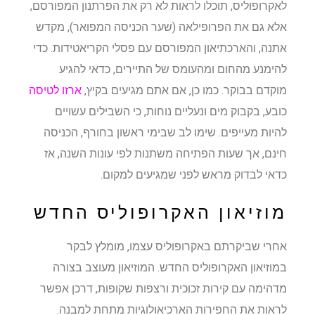
לאקרופוליס, תוכלו לראות לא רק את הפרתנון המפורסם,
אלא גם את הפרופילאה (שער הכניסה המפואר), מקדש
אתנה, והארכתיאון המפורסם עם פסלי הקריאטידות. כדי
להימנע מהחום ומהעומס של התיירים, כדאי להגיע
מוקדם בבוקר. כמו כן, אם אתם מגיעים בקיץ,
ארזו לטיסה
כובע, בקבוק מים ונעליים נוחות, כי השבילים עשויים
להיות מעייפים. שימו לב שבימי ראשון בחורף, הכניסה
חינם, אך שעות הפתיחה משתנות לפי עונות השנה, אז
כדאי לבדוק מראש לפני שמגיעים למקום.
מוזיאון האקרופוליס החדש
אחרי שביקרתם באקרופוליס עצמו, מומלץ לבקר
במוזיאון האקרופוליס החדש. המוזיאון מעוצב בצורה
מדהימה עם קירות זכוכית ורצפות שקופות, דרכן אפשר
לראות את החפירות הארכיאולוגיות מתחת למבנה.