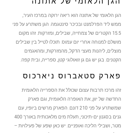
הגן הלאומי של אתונה
הגן הלאומי של אתונה הוא ריאה ירוקה במרכז העיר,
ממש ליד הפרלמנט ובכיכר סינטגמה. הגן משתרע על פני
15.5 הקטרים של צמחייה, שבילים, ומזרקות. זהו מקום
מושלם למנוחה אחרי יום עמוס. תוכלו לטייל בין שבילים
מוצלים, ליהנות מעצי הדקל, מהמזרקות, ומהאגמים
הקטנים. בגן יש גם גן זואולוגי קטן, ספרייה, ובית קפה.
פארק סטאברוס ניארכוס
זהו מרכז תרבות עצום שכולל את הספרייה הלאומית
החדשה של יוון, את האופרה הלאומית, וגם פארק
שמשתרע על פני 210 דונם. הפארק מרשים ביופיו, עם
גנים בסגנון ים-תיכוני, תעלת מים מלאכותית באורך 400
מטר, ושבילי הליכה ואופניים. יש כאן שפע של פעילויות –