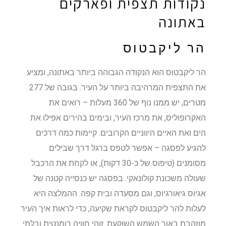
נקודות תצפית ופארקים
באתונה
הר ליקבטוס
הר ליקבטוס הוא הנקודה הגבוהה ביותר באתונה, ומציע
את התצפית המרהיבה ביותר על העיר. בגובה של 277
מטרים, יש ממנו נוף של 360 מעלות – רואים את
האקרופוליס, את מרכז העיר, ובימים בהירים אפילו את
הים ואת האיים היווניים הקרובים. קיימות כמה דרכים
להגיע לפסגה – אפשר לטפס ברגל דרך שבילים
מסומנים (טיפוס של כ-30 דקות), או לקחת את הרכבל
שעולה משכונת קולונאקי. בפסגה יש כנסייה קטנה של
אגיוס גיאורגיוס, וגם מסעדה ובית קפה. ההמלצה היא
לעלות להר ליקבטוס לקראת שקיעה, כדי לראות איך העיר
מוזהבת באור השמש השוקעת. זוהי חוויה רומנטית ובלתי