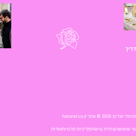
ריך
זכויות יוצרים 2026 © אתר hatunet.co.il
אי שימוש
הצהרת נגישות
מדיניות פרטיות
אודות