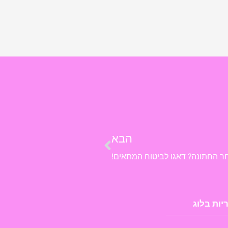
הבא
ר החתונה? דאגו לביטוח המתאים!
יות בלוג